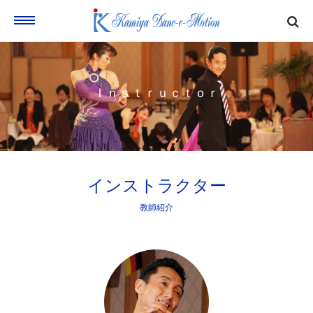
Home
ホーム
Ｉｎｓｔｒｕｃｔｏｒ
Profile
プロフィール
インストラクター
教師紹介
Instructor
教師紹介
Lesson
レッスン内容