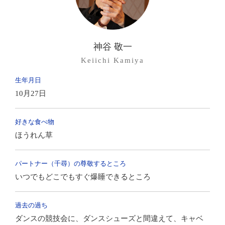
Lesson Guidance
レッスン案内
Lesson Fee
神谷 敬一
レッスン料金
Keiichi Kamiya
Topics
生年月日
トピックス
10月27日
好きな食べ物
Gallery
ほうれん草
フォトギャラリー
Spring＊Party2022
パートナー（千尋）の尊敬するところ
Spring＊Party2022
いつでもどこでもすぐ爆睡できるところ
13th Anniversary Party
13周年記念舞踏晩餐会
過去の過ち
12th Anniversary Party
ダンスの競技会に、ダンスシューズと間違えて、キャベ
12周年記念舞踏晩餐会