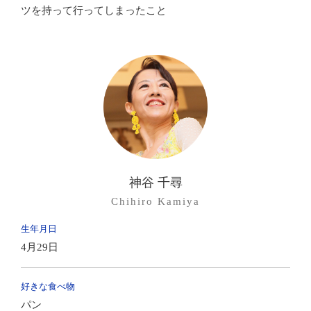
ツを持って行ってしまったこと
11th Anniversary Party
11周年記念舞踏晩餐会
10th Anniversary Party
10周年記念舞踏晩餐会
Scenery of Dance
Lesson
レッスン風景
Scenery of Dance
Studio
教室の風景
神谷 千尋
Chihiro Kamiya
Access
生年月日
教室案内
4月29日
Link
好きな食べ物
関連サイト
パン