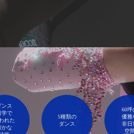
ダンス
60坪
留学で
5種類の
優雅
われた
ダンス
非日
確かな
空