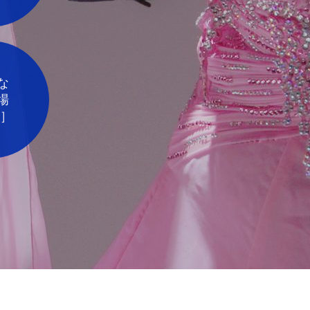
な
場
台］