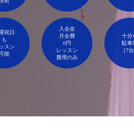
技術
入会金
曜祝日
月会費
十分
も
0円
駐車
ッスン
レッスン
［7
可能
費用のみ