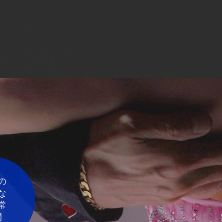
の
な
常
間