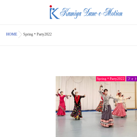
HOME
Spring＊Party2022
Spring＊Party2022
フォ